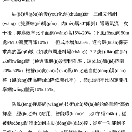
結(jié)構(gòu)的優(yōu)化創(chuàng)新，三維立體網
(wǎng)（雙層結(jié)構(gòu)，內(nèi)層30°傾斜）通過氣流二次
干擾，抑塵效率比平面網(wǎng)高15%-20%（下風(fēng)向50m
處PM10濃度再降10%），但成本增加25%，適合環(huán)保要
求高的區(qū)域（如城市周邊料場(chǎng)）?？烧{(diào)節(jié)
式網(wǎng)體（通過電機(jī)改變開孔率，調(diào)節(jié)范圍
20%-50%）根據(jù)實(shí)時(shí)風(fēng)速自動(dòng)調(diào)
整（風(fēng)速高時(shí)降低開孔率），節(jié)能率比固定開孔
率網(wǎng)體高10%-15%。
防風(fēng)抑塵網(wǎng)的技術(shù)發(fā)展始終圍繞“高效
抑塵、經(jīng)濟(jì)耐用、智能環(huán)?！比竽繕?biāo)，從
被動(dòng)防護(hù)到主動(dòng)調(diào)控，從單一功能到多