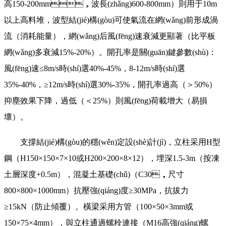
高150-200mm，波長(zhǎng)600-800mm）則用于10m
以上高料堆，波型結(jié)構(gòu)可使氣流在網(wǎng)前形成渦
流（消耗能量），網(wǎng)后風(fēng)速衰減更顯著（比平板
網(wǎng)多衰減15%-20%）。開孔率是關(guān)鍵參數(shù)：
風(fēng)速≤8m/s時(shí)選40%-45%，8-12m/s時(shí)選
35%-40%，≥12m/s時(shí)選30%-35%，開孔率過高（＞50%）
抑塵效果下降，過低（＜25%）則風(fēng)荷載增大（易損
壞）。
支撐結(jié)構(gòu)的穩(wěn)定設(shè)計(jì)，立柱采用H型
鋼（H150×150×7×10或H200×200×8×12），埋深1.5-3m（按凍
土層深度+0.5m），混凝土基礎(chǔ)（C30，尺寸
800×800×1000mm）抗壓強(qiáng)度≥30MPa，抗拔力
≥15kN（防止傾覆）。橫梁采用方管（100×50×3mm或
150×75×4mm），與立柱通過螺栓連接（M16高強(qiáng)螺